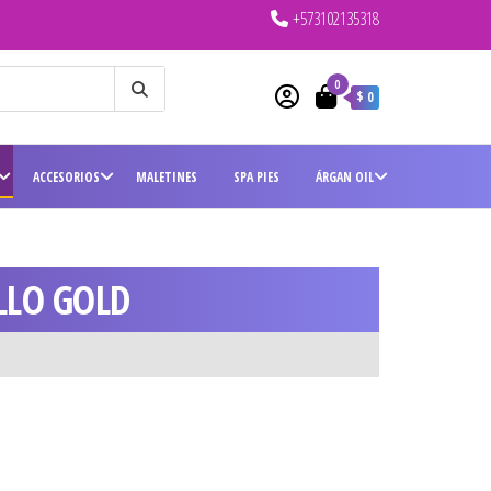
+573102135318
0
$ 0
ACCESORIOS
MALETINES
SPA PIES
ÁRGAN OIL
LLO GOLD