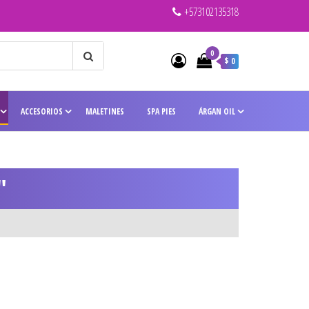
+573102135318
0
$ 0
ACCESORIOS
MALETINES
SPA PIES
ÁRGAN OIL
″