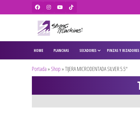
Strong
Ventas de
secadores,
Machine –
HOME
PLANCHAS
SECADORES
PINZAS Y RIZADORES
planchas,
BaBylissPRO
rizadores,
maquinas
– WAHL –
Portada
»
Shop
»
TIJERA MICRODENTADA SILVER 5.5″
de corte,
Olivia
pitilleras,
tijeras,
Garden
cepillos y
penes
originales
para
peluquería
y barbería