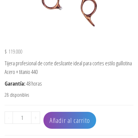
$
119.000
Tijera profesional de corte deslizante ideal para cortes estilo guillotina
Acero + titanio 440
Garantía:
48 horas
28 disponibles
TIJERA STRONG SCISSORS DESLIZANTE 440 ROSE GOLD CON
-
+
Añadir al carrito