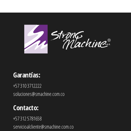
Garantías:
+57 310 3712222
soluciones@smachine.com.co
Contacto:
+57 312 5781658
servicioalcliente@smachine.com.co