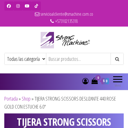
servicioalcliente@smachine.com.co
+573102135318
Strong Machine – BaBylissPRO – WAHL
Ventas de secadores, planchas, rizadores,
maquinas de corte, pitilleras, tijeras,
– Olivia Garden
cepillos y penes originales para
peluquería y barbería
0
$ 0
Menú
Portada
»
Shop
»
TIJERA STRONG SCISSORS DESLIZANTE 440 ROSE
GOLD CON ESTUCHE 6.0″
TIJERA STRONG SCISSORS