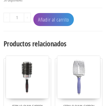
CEPILLO PLEGABLE OLIVIA GARDEN CERDAS IÓNICAS Y JAB
-
+
Añadir al carrito
Productos relacionados