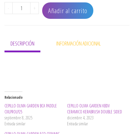
CEPILLO OLIVIA GARDEN SUPREME - COMBO cantidad
-
+
Añadir al carrito
DESCRIPCIÓN
INFORMACIÓN ADICIONAL
Relacionado
CEPILLO OLIVIA GARDEN BCA PADDLE
CEPILLO OLIVIA GARDEN KBDV
CIXLPROLP25
CERAMICO KERABRUSH DOUBLE SIDED
septiembre 8, 2025
diciembre 4, 2023
Entrada similar
Entrada similar
CEPILLO OLIVIA GARDEN ECO CERAMIC