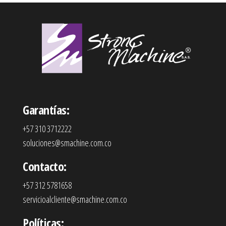
Garantías:
+57 310 3712222
soluciones@smachine.com.co
Contacto:
+57 312 5781658
servicioalcliente@smachine.com.co
Políticas: