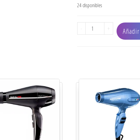
24 disponibles
COMBO PP73 MIRACURLP
-
+
Añadir 