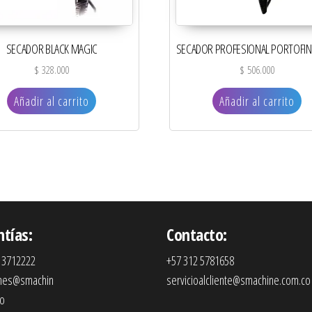
SECADOR BLACK MAGIC
SECADOR PROFESIONAL PORTOFIN
$
328.000
$
506.000
Añadir al carrito
Añadir al carrito
ntías:
Contacto:
 3712222
+57 312 5781658
ones@smachin
servicioalcliente@smachine.com.co
co