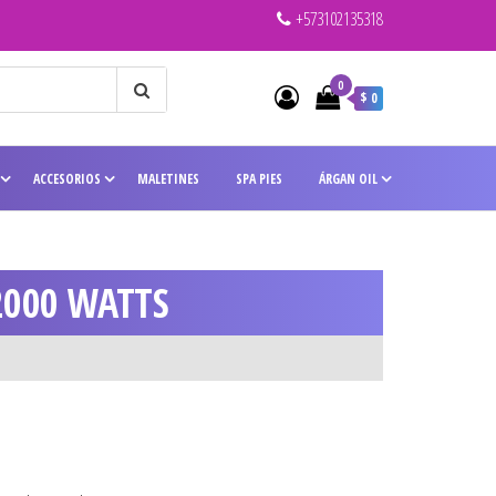
+573102135318
0
$ 0
ACCESORIOS
MALETINES
SPA PIES
ÁRGAN OIL
2000 WATTS