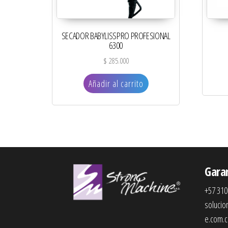
SECADOR BABYLISSPRO PROFESIONAL
6300
$
285.000
Añadir al carrito
Gara
+57 310
soluci
e.com.