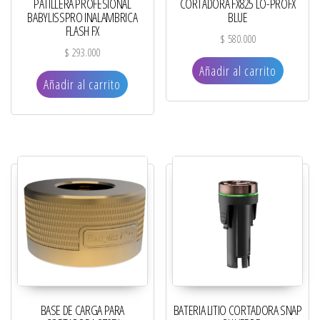
PATILLERA PROFESIONAL
CORTADORA FX825 LO-PROFX
BABYLISSPRO INALAMBRICA
BLUE
FLASH FX
$
580.000
$
293.000
Añadir al carrito
Añadir al carrito
BASE DE CARGA PARA
BATERIA LITIO CORTADORA SNAP