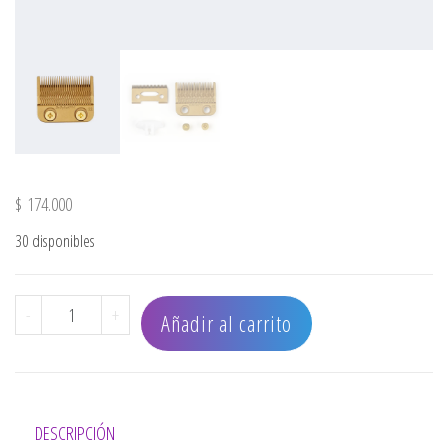
$
174.000
30 disponibles
CUCHILLA FADE DE PRECISIÓN GOLD cantidad
-
+
Añadir al carrito
DESCRIPCIÓN