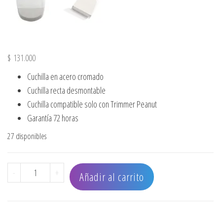
$
131.000
Cuchilla en acero cromado
Cuchilla recta desmontable
Cuchilla compatible solo con Trimmer Peanut
Garantía 72 horas
27 disponibles
CUCHILLA PARA PEANUT cantidad
-
+
Añadir al carrito