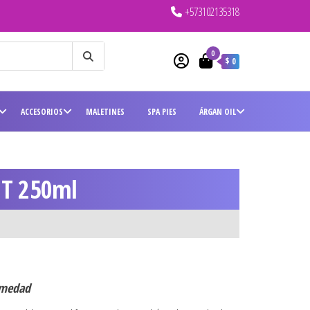
+573102135318
0
$ 0
ACCESORIOS
MALETINES
SPA PIES
ÁRGAN OIL
NT 250ml
humedad