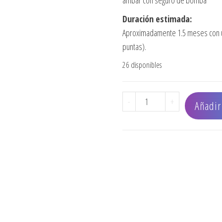
ámbar con seguro de bomba
Duración estimada:
Aproximadamente 1.5 meses con us
puntas).
26 disponibles
SPRAY ANTI FRIZZ ORIB
-
+
Añadir 