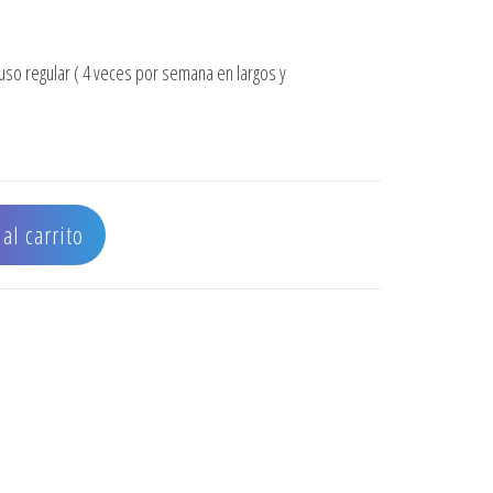
o regular ( 4 veces por semana en largos y
IO GLOW RESISTANT 250ml cantidad
al carrito