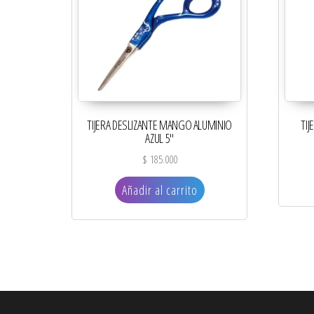
TIJERA DESLIZANTE MANGO ALUMINIO
TIJ
AZUL 5″
$
185.000
Añadir al carrito