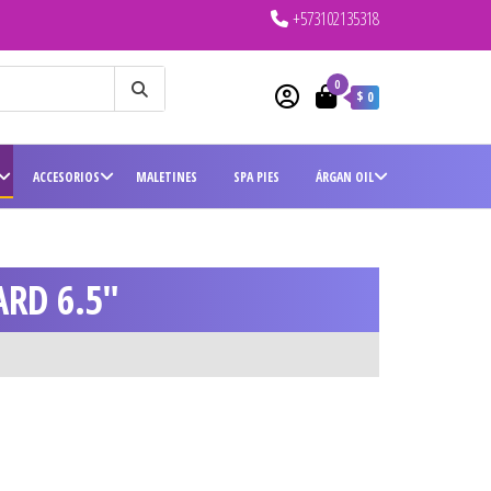
+573102135318
0
$ 0
ACCESORIOS
MALETINES
SPA PIES
ÁRGAN OIL
ARD 6.5″