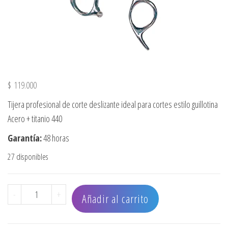
$
119.000
Tijera profesional de corte deslizante ideal para cortes estilo guillotina
Acero + titanio 440
Garantía:
48 horas
27 disponibles
TIJERA STRONG SCISSORS DESLIZANTE 440 SILVER CON EST
-
+
Añadir al carrito