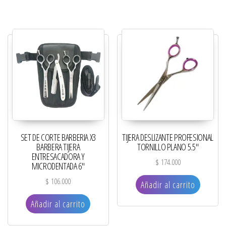
SET DE CORTE BARBERIA X3
TIJERA DESLIZANTE PROFESIONAL
BARBERA TIJERA
TORNILLO PLANO 5.5″
ENTRESACADORA Y
$
174.000
MICRODENTADA 6″
$
106.000
Añadir al carrito
Añadir al carrito