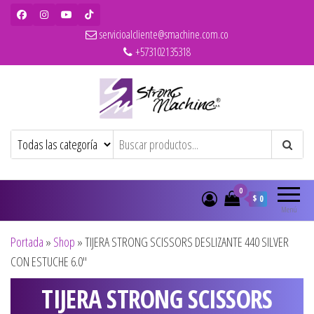
servicioalcliente@smachine.com.co
+573102135318
Strong Machine – BaBylissPRO – WAHL
Ventas de secadores, planchas, rizadores,
maquinas de corte, pitilleras, tijeras,
– Olivia Garden
cepillos y penes originales para
peluquería y barbería
0
$ 0
Menú
Portada
»
Shop
»
TIJERA STRONG SCISSORS DESLIZANTE 440 SILVER
CON ESTUCHE 6.0″
TIJERA STRONG SCISSORS